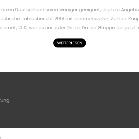
tere in Deutschland seien weniger geeignet, digitale Angebo
tistische Jahresbericht 2018 mit eindrucksvollen Zahlen: Knapp
Internet, 2012 war es nur jeder Dritte. Da die Gruppe der jetz
WEITERLESEN
rung
n