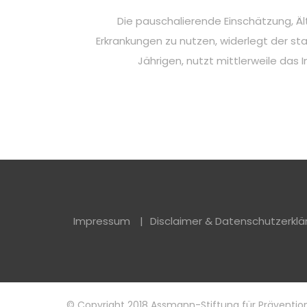
Die pauschalierende Einschätzung, Äl
Erkrankungen zu nutzen, widerlegt der sta
Jährigen, nutzt mittlerweile das 
Impressum
Disclaimer & Datenschutzerklä
© Copyright 2018 Assmann-Stiftung für Präventio