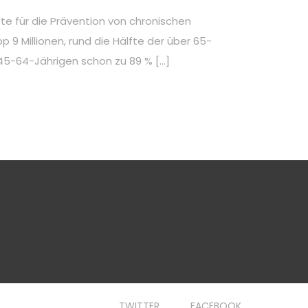
te für die Prävention von chronischen
 9 Millionen, rund die Hälfte der über 65-
t 45-64-Jährigen schon zu 89 % […]
TWITTER
FACEBOOK